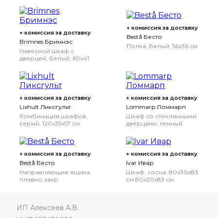
управления, серый, 10
белый, 120x42x74 см
Вт
+ комиссия за доставку
+ комиссия за доставку
Bestå Бесто
Brimnes Бримнэс
Полка, белый, 56x36 см
Навесной шкаф с
дверцей, белый, 60x41
см
+ комиссия за доставку
+ комиссия за доставку
Lixhult Ликсгульт
Lommarp Ломмарп
Комбинация шкафов,
Шкаф со стеклянными
серый, 120x35x57 см
дверцами, темный
сине-зеленый, 86x199
см
+ комиссия за доставку
+ комиссия за доставку
Bestå Бесто
Ivar Ивар
Направляющие ящика,
Шкаф, сосна, 80x30x83
плавно закр
см
80x30x83 см
ИП Алексеев А.В.