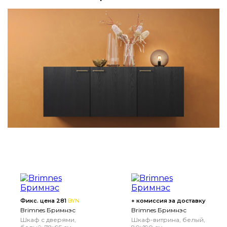
Фикс. цена 281
BYN
+ комиссия за доставку
Brimnes Бримнэс
Brimnes Бримнэс
Шкаф с дверями,
Шкаф-витрина, белый,