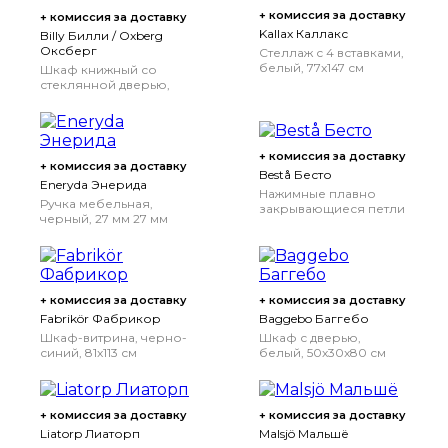
+ комиссия за доставку
+ комиссия за доставку
Kallax Каллакс
Billy Билли / Oxberg
Оксберг
Стеллаж с 4 вставками,
белый, 77x147 см
Шкаф книжный со
стеклянной дверью,
дубовый шпон,
беленый/стекло,
80x30x202 см
+ комиссия за доставку
+ комиссия за доставку
Bestå Бесто
Eneryda Энерида
Нажимные плавно
Ручка мебельная,
закрывающиеся петли
черный, 27 мм
27 мм
+ комиссия за доставку
+ комиссия за доставку
Fabrikör Фабрикор
Baggebo Баггебо
Шкаф-витрина, черно-
Шкаф с дверью,
синий, 81x113 см
белый, 50x30x80 см
+ комиссия за доставку
+ комиссия за доставку
Liatorp Лиаторп
Malsjö Мальшё