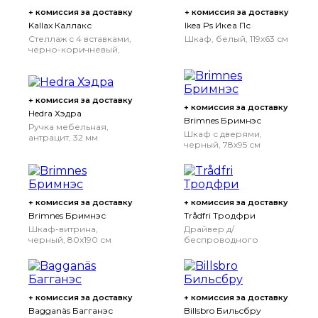
+ комиссия за доставку
+ комиссия за доставку
Kallax Каллакс
Ikea Ps Икеа Пс
Стеллаж с 4 вставками,
Шкаф, белый, 119x63 см
черно-коричневый,
77x147 см
+ комиссия за доставку
+ комиссия за доставку
Hedra Хэдра
Brimnes Бримнэс
Ручка мебельная,
Шкаф с дверями,
антрацит, 32 мм
черный, 78x95 см
+ комиссия за доставку
+ комиссия за доставку
Brimnes Бримнэс
Trådfri Тродфри
Шкаф-витрина,
Драйвер д/
черный, 80x190 см
беспроводного
управления, серый, 30
Вт
+ комиссия за доставку
+ комиссия за доставку
Bagganäs Багганэс
Billsbro Бильсбру