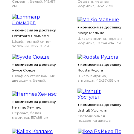
Сервант, белый, 145x87
Сервант, черная
см
морилка, 145x92 см
+ комиссия за доставку
+ комиссия за доставку
Malsjö Мальшё
Lommarp Ломмарп
Шкаф-витрина, черная
Шкаф, темный сине-
морилка, 103x48x141 см
зеленый, 102x101 см
+ комиссия за доставку
+ комиссия за доставку
Syvde Сювде
Rudsta Рудста
Шкаф со стеклянными
Шкаф-витрина,
дверцами, белый,
антрацит, 42x37x155 см
100x123 см
+ комиссия за доставку
+ комиссия за доставку
Hemnes Хемнэс
Urshult Урсгульт
Сервант, белая
Светодиодная
морилка, 157x88 см
подсветка шкафа,
Белая морилка
белый