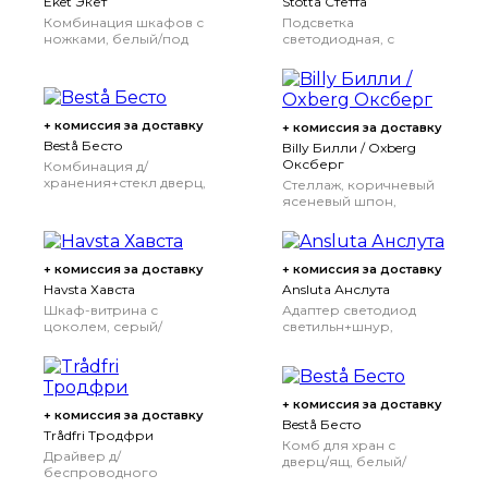
Eket Экет
Stötta Стётта
Комбинация шкафов с
Подсветка
ножками, белый/под
светодиодная, с
беленый дуб,
батарейным питанием
70x25x107 см
белый, 72 см
72 см
+ комиссия за доставку
+ комиссия за доставку
Bestå Бесто
Billy Билли / Oxberg
Оксберг
Комбинация д/
хранения+стекл дверц,
Стеллаж, коричневый
белый/Сельсвикен
ясеневый шпон,
глянцевый/белый
80x30x202 см
прозрачное стекло,
60x42x193 см
+ комиссия за доставку
+ комиссия за доставку
Havsta Хавста
Ansluta Анслута
Шкаф-витрина с
Адаптер светодиод
цоколем, серый/
светильн+шнур,
прозрачное стекло,
белый, 19 Вт
121x37x134 см
+ комиссия за доставку
+ комиссия за доставку
Bestå Бесто
Trådfri Тродфри
Комб для хран с
Драйвер д/
дверц/ящ, белый/
беспроводного
Лаппвик/стуббарп