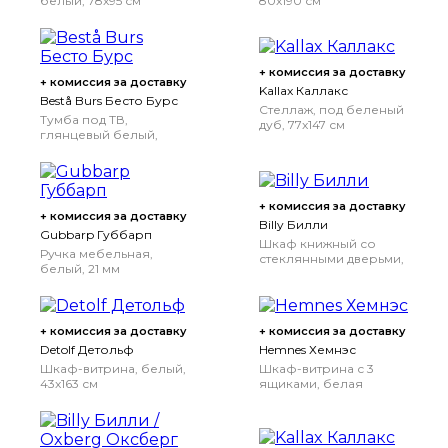
белый, 78x95 см
80x190 см
+ комиссия за доставку
+ комиссия за доставку
Kallax Каллакс
Bestå Burs Бесто Бурс
Стеллаж, под беленый
Тумба под ТВ,
дуб, 77x147 см
глянцевый белый,
180x41x49 см
+ комиссия за доставку
+ комиссия за доставку
Billy Билли
Gubbarp Губбарп
Шкаф книжный со
Ручка мебельная,
стеклянными дверьми,
белый, 21 мм
серо-бирюзовый/
дубовый шпон,
беленый, 80x30x202
см
+ комиссия за доставку
+ комиссия за доставку
Detolf Детольф
Hemnes Хемнэс
Шкаф-витрина, белый,
Шкаф-витрина с 3
43x163 см
ящиками, белая
морилка/светло-
коричневый, 90x197 см