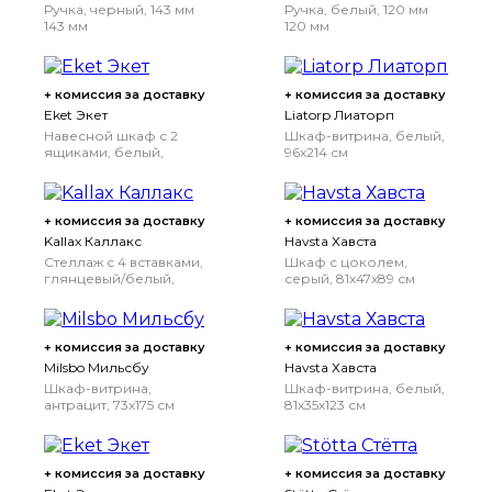
Ручка, черный, 143 мм
Ручка, белый, 120 мм
143 мм
120 мм
+ комиссия за доставку
+ комиссия за доставку
Eket Экет
Liatorp Лиаторп
Навесной шкаф с 2
Шкаф-витрина, белый,
ящиками, белый,
96x214 см
35x35x35 см
+ комиссия за доставку
+ комиссия за доставку
Kallax Каллакс
Havsta Хавста
Стеллаж с 4 вставками,
Шкаф с цоколем,
глянцевый/белый,
серый, 81x47x89 см
77x147 см
+ комиссия за доставку
+ комиссия за доставку
Milsbo Мильсбу
Havsta Хавста
Шкаф-витрина,
Шкаф-витрина, белый,
антрацит, 73x175 см
81x35x123 см
+ комиссия за доставку
+ комиссия за доставку