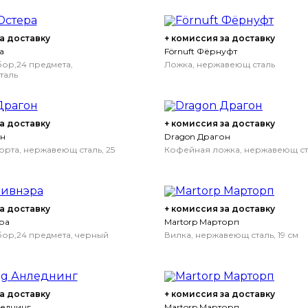
а доставку
+ комиссия за доставку
а
Förnuft Фёрнуфт
ор,24 предмета,
Ложка, нержавеющ сталь
таль
а доставку
+ комиссия за доставку
он
Dragon Драгон
орта, нержавеющ сталь, 25
Кофейная ложка, нержавеющ стал
а доставку
+ комиссия за доставку
ра
Martorp Марторп
ор,24 предмета, черный
Вилка, нержавеющ сталь, 19 см
а доставку
+ комиссия за доставку
леднинг
Martorp Марторп