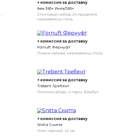
+ комиссия за доставку
Ikea 365+ Икеа/365+
,
Столовый набор,24 предмета,
нержавеющ сталь
+ комиссия за доставку
Förnuft Фёрнуфт
Ложка чайная, нержавеющ сталь
+ комиссия за доставку
Trebent Требент
Палочки д/еды, 4 пары, бамбук
+ комиссия за доставку
Snitta Снитта
Нож, черный, 22 см