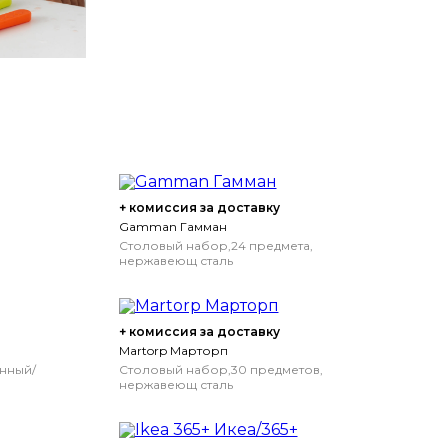
+ комиссия за доставку
Gamman Гамман
Столовый набор,24 предмета,
нержавеющ сталь
+ комиссия за доставку
Martorp Марторп
нный/
Столовый набор,30 предметов,
нержавеющ сталь