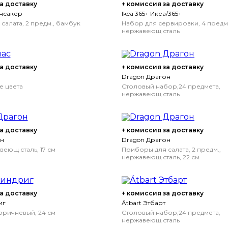
а доставку
+ комиссия за доставку
ёнсакер
Ikea 365+ Икеа/365+
салата, 2 предм., бамбук
Набор для сервировки, 4 предм.
нержавеющ сталь
а доставку
+ комиссия за доставку
Dragon Драгон
е цвета
Столовый набор,24 предмета,
нержавеющ сталь
а доставку
+ комиссия за доставку
он
Dragon Драгон
еющ сталь, 17 см
Приборы для салата, 2 предм.,
нержавеющ сталь, 22 см
а доставку
+ комиссия за доставку
иг
Ätbart Этбарт
оричневый, 24 см
Столовый набор,24 предмета,
нержавеющ сталь