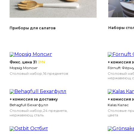
Наборы сто
Приборы для салатов
Фикс. цена 31
BYN
+ комиссия з
Mopsig Мопсиг
Förnuft Фёрн
Столовый набор,16 предметов
Столовый наб
нержавеющ с
+ комиссия за доставку
+ комиссия з
Behagfull Бехагфулл
Kalas Калас
Столовый набор,24 предмета,
Столовые при
нержавеющ сталь
цвета