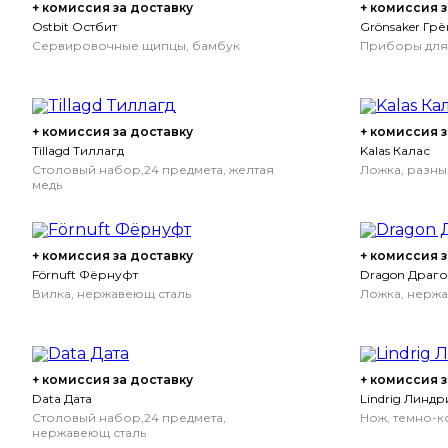
+ комиссия за доставку
+ комиссия з
Ostbit Остбит
Grönsaker Гр
Сервировочные щипцы, бамбук
Приборы для 
+ комиссия за доставку
+ комиссия з
Tillagd Тиллагд
Kalas Калас
Столовый набор,24 предмета, желтая
Ложка, разны
медь
+ комиссия за доставку
+ комиссия з
Förnuft Фёрнуфт
Dragon Драг
Вилка, нержавеющ сталь
Ложка, нержав
+ комиссия за доставку
+ комиссия з
Data Дата
Lindrig Линдр
Столовый набор,24 предмета,
Нож, темно-к
нержавеющ сталь