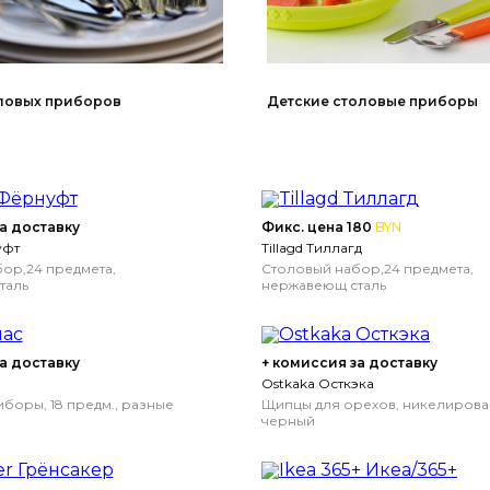
Детские столовые приборы
ловых приборов
а доставку
Фикс. цена 180
BYN
уфт
Tillagd Тиллагд
ор,24 предмета,
Столовый набор,24 предмета,
таль
нержавеющ сталь
а доставку
+ комиссия за доставку
Ostkaka Осткэка
боры, 18 предм., разные
Щипцы для орехов, никелирова
черный