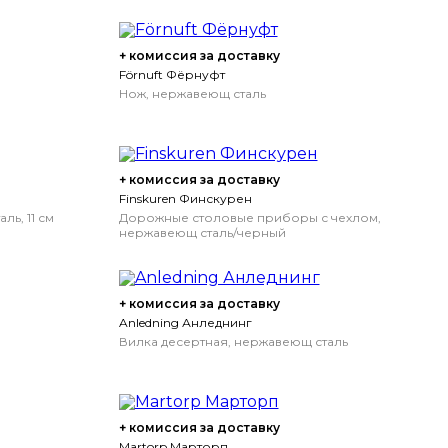
+ комиссия за доставку
Förnuft Фёрнуфт
Нож, нержавеющ сталь
+ комиссия за доставку
Finskuren Финскурен
ь, 11 см
Дорожные столовые приборы с чехлом,
нержавеющ сталь/черный
+ комиссия за доставку
Anledning Анледнинг
Вилка десертная, нержавеющ сталь
+ комиссия за доставку
Martorp Марторп