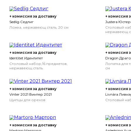
+ комиссия за доставку
+ комиссия з
Sedlig Седлиг
Justera Юстер
Ложка, нержавеющ сталь, 20 см
Столовый наб
нержавеющ с
+ комиссия за доставку
+ комиссия з
Identitet Идентитет
Dragon Драг
Столовый набор,16 предметов,
Лопатка для т
нержавеющ сталь
см
+ комиссия за доставку
+ комиссия з
Vinter 2021 Винтер 2021
Livnära Ливнэ
Щипцы для орехов
Столовый наб
+ комиссия за доставку
+ комиссия з
Martorp Марторп
Anledning Ан