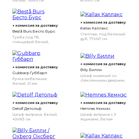
белый, 78x95 см
80x190 см
+ комиссия за доставку
+ комиссия за доставку
Kallax Каллакс
Bestå Burs Бесто Бурс
Стеллаж, под беленый
Тумба под ТВ,
дуб, 77x147 см
глянцевый белый,
180x41x49 см
+ комиссия за доставку
+ комиссия за доставку
Billy Билли
Gubbarp Губбарп
Шкаф книжный со
Ручка мебельная,
стеклянными дверьми,
белый, 21 мм
серо-бирюзовый/
дубовый шпон,
беленый, 80x30x202
см
+ комиссия за доставку
+ комиссия за доставку
Detolf Детольф
Hemnes Хемнэс
Шкаф-витрина, белый,
Шкаф-витрина с 3
43x163 см
ящиками, белая
морилка/светло-
коричневый, 90x197 см