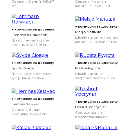
Сервант, белый, 145x87
Сервант, черная
см
морилка, 145x92 см
+ комиссия за доставку
+ комиссия за доставку
Malsjö Мальшё
Lommarp Ломмарп
Шкаф-витрина, черная
Шкаф, темный сине-
морилка, 103x48x141 см
зеленый, 102x101 см
+ комиссия за доставку
+ комиссия за доставку
Syvde Сювде
Rudsta Рудста
Шкаф со стеклянными
Шкаф-витрина,
дверцами, белый,
антрацит, 42x37x155 см
100x123 см
+ комиссия за доставку
+ комиссия за доставку
Hemnes Хемнэс
Urshult Урсгульт
Сервант, белая
Светодиодная
морилка, 157x88 см
подсветка шкафа,
Белая морилка
белый