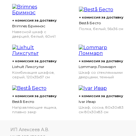
управления, серый, 10
белый, 120x42x74 см
Вт
+ комиссия за доставку
+ комиссия за доставку
Bestå Бесто
Brimnes Бримнэс
Полка, белый, 56x36 см
Навесной шкаф с
дверцей, белый, 60x41
см
+ комиссия за доставку
+ комиссия за доставку
Lixhult Ликсгульт
Lommarp Ломмарп
Комбинация шкафов,
Шкаф со стеклянными
серый, 120x35x57 см
дверцами, темный
сине-зеленый, 86x199
см
+ комиссия за доставку
+ комиссия за доставку
Bestå Бесто
Ivar Ивар
Направляющие ящика,
Шкаф, сосна, 80x30x83
плавно закр
см
80x30x83 см
ИП Алексеев А.В.