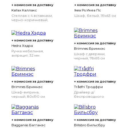
+ комиссия за доставку
+ комиссия за доставку
Kallax Каллакс
Ikea Ps Икеа Пс
Стеллаж с 4 вставками,
Шкаф, белый, 119x63 см
черно-коричневый,
77x147 см
+ комиссия за доставку
+ комиссия за доставку
Hedra Хэдра
Brimnes Бримнэс
Ручка мебельная,
Шкаф с дверями,
антрацит, 32 мм
черный, 78x95 см
+ комиссия за доставку
+ комиссия за доставку
Brimnes Бримнэс
Trådfri Тродфри
Шкаф-витрина,
Драйвер д/
черный, 80x190 см
беспроводного
управления, серый, 30
Вт
+ комиссия за доставку
+ комиссия за доставку
Bagganäs Багганэс
Billsbro Бильсбру