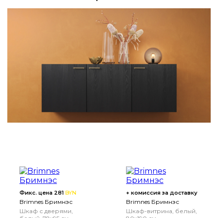
Фикс. цена 281
BYN
+ комиссия за доставку
Brimnes Бримнэс
Brimnes Бримнэс
Шкаф с дверями,
Шкаф-витрина, белый,