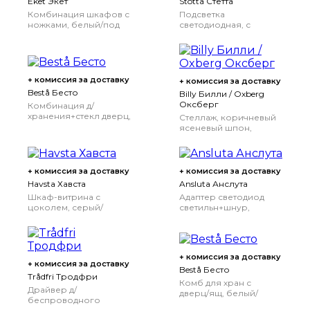
Eket Экет
Stötta Стётта
Комбинация шкафов с
Подсветка
ножками, белый/под
светодиодная, с
беленый дуб,
батарейным питанием
70x25x107 см
белый, 72 см
72 см
+ комиссия за доставку
+ комиссия за доставку
Bestå Бесто
Billy Билли / Oxberg
Оксберг
Комбинация д/
хранения+стекл дверц,
Стеллаж, коричневый
белый/Сельсвикен
ясеневый шпон,
глянцевый/белый
80x30x202 см
прозрачное стекло,
60x42x193 см
+ комиссия за доставку
+ комиссия за доставку
Havsta Хавста
Ansluta Анслута
Шкаф-витрина с
Адаптер светодиод
цоколем, серый/
светильн+шнур,
прозрачное стекло,
белый, 19 Вт
121x37x134 см
+ комиссия за доставку
+ комиссия за доставку
Bestå Бесто
Trådfri Тродфри
Комб для хран с
Драйвер д/
дверц/ящ, белый/
беспроводного
Лаппвик/стуббарп