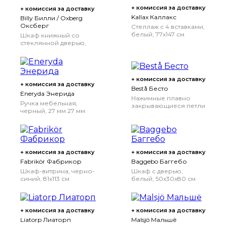
+ комиссия за доставку
+ комиссия за доставку
Kallax Каллакс
Billy Билли / Oxberg
Оксберг
Стеллаж с 4 вставками,
белый, 77x147 см
Шкаф книжный со
стеклянной дверью,
дубовый шпон,
беленый/стекло,
80x30x202 см
+ комиссия за доставку
+ комиссия за доставку
Bestå Бесто
Eneryda Энерида
Нажимные плавно
Ручка мебельная,
закрывающиеся петли
черный, 27 мм
27 мм
+ комиссия за доставку
+ комиссия за доставку
Fabrikör Фабрикор
Baggebo Баггебо
Шкаф-витрина, черно-
Шкаф с дверью,
синий, 81x113 см
белый, 50x30x80 см
+ комиссия за доставку
+ комиссия за доставку
Liatorp Лиаторп
Malsjö Мальшё