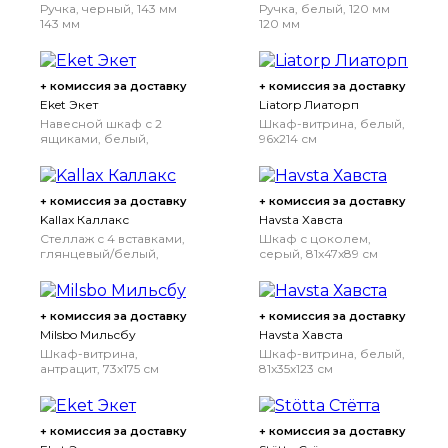
Ручка, черный, 143 мм
Ручка, белый, 120 мм
143 мм
120 мм
+ комиссия за доставку
+ комиссия за доставку
Eket Экет
Liatorp Лиаторп
Навесной шкаф с 2
Шкаф-витрина, белый,
ящиками, белый,
96x214 см
35x35x35 см
+ комиссия за доставку
+ комиссия за доставку
Kallax Каллакс
Havsta Хавста
Стеллаж с 4 вставками,
Шкаф с цоколем,
глянцевый/белый,
серый, 81x47x89 см
77x147 см
+ комиссия за доставку
+ комиссия за доставку
Milsbo Мильсбу
Havsta Хавста
Шкаф-витрина,
Шкаф-витрина, белый,
антрацит, 73x175 см
81x35x123 см
+ комиссия за доставку
+ комиссия за доставку