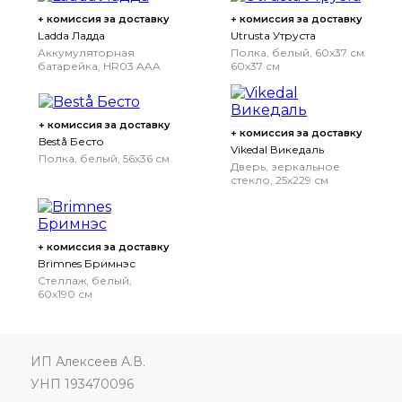
+ комиссия за доставку
+ комиссия за доставку
Ladda Ладда
Utrusta Утруста
Аккумуляторная
Полка, белый, 60x37 см
батарейка, HR03 AAA
60x37 см
1,2 В, 750 мА•ч
+ комиссия за доставку
+ комиссия за доставку
Bestå Бесто
Vikedal Викедаль
Полка, белый, 56x36 см
Дверь, зеркальное
стекло, 25x229 см
25x229 см
+ комиссия за доставку
Brimnes Бримнэс
Стеллаж, белый,
60x190 см
ИП Алексеев А.В.
УНП 193470096