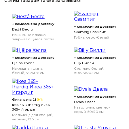
С этим товаром также заказывают
+ комиссия за доставку
+ комиссия за доставку
Bestå Бесто
Svampig Свампиг
Нажимные плавно
Губка, серо-белый
закрывающиеся петли
+ комиссия за доставку
+ комиссия за доставку
Hjälpa Хэлпа
Billy Билли
Накладная шина,
Стеллаж, белый,
белый, 55 см
55 см
80x28x202 см
+ комиссия за доставку
Фикс. цена 21
BYN
Dvala Двала
Ikea 365+ Ihärdig Икеа
Наволочка, светло-
365+ Игэрдиг
серый, 50x70 см
Мельница для специй,
черный, 12.5 см