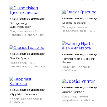
белый, 120x300 см
+ комиссия за доставку
+ комиссия за доставку
Graciös Грасиос
Djungelskog
Дьюнгельског
Пододеяльник и
наволочка, точечный/
Пододеяльник и 1
розовый бирюзовый,
наволочка, зверюшка/
150x200/50x70 см
зеленый,
150x200/50x70 см
+ комиссия за доставку
+ комиссия за доставку
Graciös Грасиос
Famnig Hjärta Фамниг
Йэрта
Пододеяльник и
наволочка, под плитку/
Подушка, красный,
розовый,
40x101 см
150x200/50x70 см
+ комиссия за доставку
+ комиссия за доставку
Upptåg Упптог
Käpphäst Кэппхэст
Ковер, орнамент
Ковер, безворсовый,
«корабль», 133x160 см
80x160 см