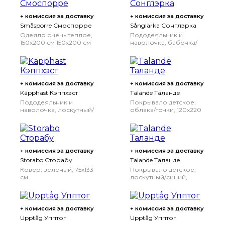
+ комиссия за доставку
+ комиссия за доставку
Småsporre Смоспорре
Sånglärka Сонглэрка
Одеяло очень теплое,
Пододеяльник и
150x200 см
150x200 см
наволочка, бабочка/
белый синий,
150x200/50x70 см
+ комиссия за доставку
+ комиссия за доставку
Käpphäst Кэппхэст
Talande Таланде
Пододеяльник и
Покрывало детское,
наволочка, лоскутный/
облака/точки, 120x220
игрушки,
см
150x200/50x70 см
+ комиссия за доставку
+ комиссия за доставку
Storabo Сторабу
Talande Таланде
Ковер, зеленый, 75x133
Покрывало детское,
см
лоскутный/синий,
120x220 см
+ комиссия за доставку
+ комиссия за доставку
Upptåg Упптог
Upptåg Упптог