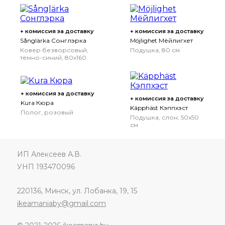
+ комиссия за доставку
+ комиссия за доставку
Sånglärka Сонглэрка
Möjlighet Мёйлигхет
Ковер безворсовый,
Подушка, 80 см
темно-синий, 80x160
см
+ комиссия за доставку
+ комиссия за доставку
Kura Кюра
Käpphäst Кэппхэст
Полог, розовый
Подушка, слон, 50x50
см
ИП Алексеев А.В.
УНП 193470096
220136, Минск, ул. Лобанка, 19, 15
ikeamaniaby@gmail.com