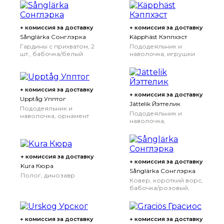
150x200/50x70 см
+ комиссия за доставку
+ комиссия за доставку
Sånglärka Сонглэрка
Käpphäst Кэппхэст
Гардины с прихватом, 2
Пододеяльник и
шт., бабочка/белый
наволочка, игрушки
синий, 120x300 см
желтый, 150x200/50x70
см
+ комиссия за доставку
+ комиссия за доставку
Upptåg Упптог
Jättelik Йэттелик
Пододеяльник и
Пододеяльник и
наволочка, орнамент
наволочка,
«воздушный шар»/
Тираннозавр Рекс/
синий, 150x200/50x70
Трицератопс/желтый,
см
150x200/50x70 см
+ комиссия за доставку
+ комиссия за доставку
Kura Кюра
Sånglärka Сонглэрка
Полог, динозавр
Ковер, короткий ворс,
бабочка/розовый,
133x160 см
+ комиссия за доставку
+ комиссия за доставку