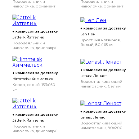
Пододеяльник и
Пододеяльник и
наволочка, орнамент
наволочка, орнамент
«волны/корабли»/
«машины/дороги»/
синий, 150x200/50x70
серый, 150x200/50x70
см
см
+ комиссия за доставку
+ комиссия за доставку
Len Лен
Jättelik Йэттелик
Простыня натяжная,
Пододеяльник и
белый, 80x165 см
наволочка, динозавр/
синий, 150x200/50x70
см
+ комиссия за доставку
+ комиссия за доставку
Lenast Ленаст
Himmelsk Химмельск
Водоотталкивающий
Ковер, серый, 133x160
наматрасник, белый,
см
70x160 см
+ комиссия за доставку
+ комиссия за доставку
Lenast Ленаст
Jättelik Йэттелик
Водоотталкивающий
Пододеяльник и
наматрасник, 80x200
наволочка, динозавр/
см
разноцветный,