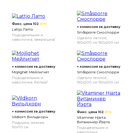
Фикс. цена 102
BYN
+ комиссия за доставку
Lattjo Латто
Småsporre Смоспорре
Пододеяльник и
Одеяло легкое,
наволочка, зверюшка/
150x200 см
150x200 см
разноцветный,
150x200/50x70 см
+ комиссия за доставку
+ комиссия за доставку
Möjlighet Мёйлигхет
Småsporre Смоспорре
Пододеяльник и
Одеяло теплое,
наволочка, белый/
150x200 см
150x200 см
мозаичный орнамент,
150x200/50x70 см
+ комиссия за доставку
Фикс. цена 102
BYN
Vildkorn Вильдкорн
Vitaminer Hjärta
Витаминер Йэрта
Подушка, низкая,
50x70 см
Пододеяльник и
наволочка,