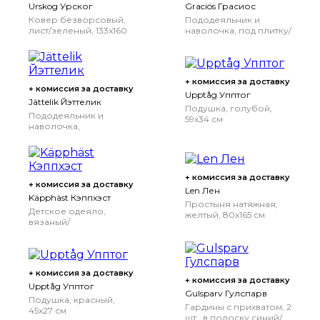
Urskog Урског
Graciös Грасиос
Ковер безворсовый,
Пододеяльник и
лист/зеленый, 133x160
наволочка, под плитку/
см
бирюзовый,
150x200/50x70 см
+ комиссия за доставку
+ комиссия за доставку
Upptåg Упптог
Jättelik Йэттелик
Подушка, голубой,
Пододеяльник и
59x34 см
наволочка,
динозавры/белый,
150x200/50x70 см
+ комиссия за доставку
+ комиссия за доставку
Len Лен
Käpphäst Кэппхэст
Простыня натяжная,
Детское одеяло,
желтый, 80x165 см
вязаный/
разноцветный, 120x150
см
+ комиссия за доставку
+ комиссия за доставку
Upptåg Упптог
Gulsparv Гулспарв
Подушка, красный,
Гардины с прихватом, 2
45x27 см
шт., в полоску синий/