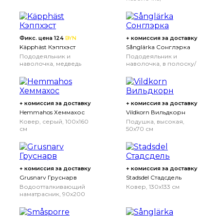
разноцветный,
150x200/50x70 см
Фикс. цена 124
BYN
+ комиссия за доставку
Käpphäst Кэппхэст
Sånglärka Сонглэрка
Пододеяльник и
Пододеяльник и
наволочка, медведь
наволочка, в полоску/
бирюзовый,
синий белый,
150x200/50x70 см
150x200/50x70 см
+ комиссия за доставку
+ комиссия за доставку
Hemmahos Хеммахос
Vildkorn Вильдкорн
Ковер, серый, 100x160
Подушка, высокая,
см
50x70 см
+ комиссия за доставку
+ комиссия за доставку
Grusnarv Груснарв
Stadsdel Стадсдель
Водоотталкивающий
Ковер, 130x133 см
наматрасник, 90x200
см
90x200 см