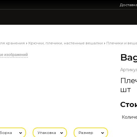
Доставк
для хранения
Крючки, плечики, настенные вешалки
Плечики и веш
Bag
ше изображений
Артикул
Плеч
шт
Сто
Количе
борка
Упаковка
Размер