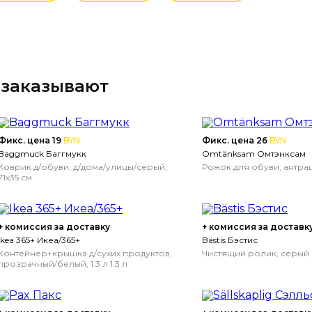
 заказывают
Фикс. цена 19
BYN
Фикс. цена 26
BYN
Baggmuck Баггмукк
Omtänksam Омтэнксам
Коврик д/обуви, д/дома/улицы/серый,
Рожок для обуви, антра
71x35 см
+ комиссия за доставку
+ комиссия за доставк
Ikea 365+ Икеа/365+
Bästis Бэстис
Контейнер+крышка д/сухих продуктов,
Чистящий ролик, серый
прозрачный/белый, 1.3 л
1.3 л