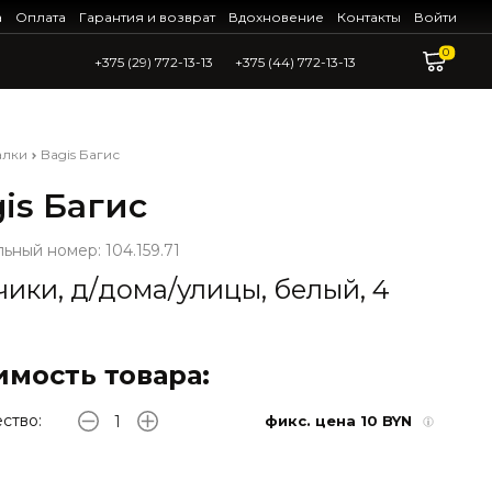
а
Оплата
Гарантия и возврат
Вдохновение
Контакты
Войти
0
+375 (29) 772-13-13
+375 (44) 772-13-13
алки
Bagis Багис
is Багис
ьный номер: 104.159.71
ики, д/дома/улицы, белый, 4
имость товара:
ство:
фикс. цена 10 BYN