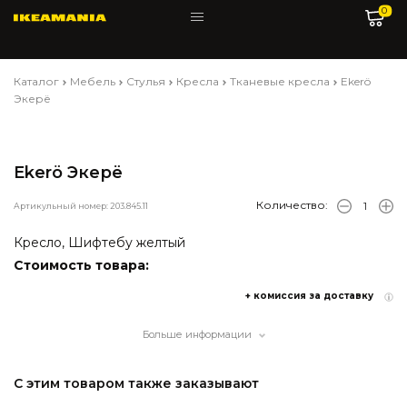
0
Каталог
Мебель
Стулья
Кресла
Тканевые кресла
Ekerö
Экерё
Ekerö Экерё
Количество:
Артикульный номер: 203.845.11
Кресло, Шифтебу желтый
Стоимость товара:
+ комиссия за доставку
Больше информации
С этим товаром также заказывают