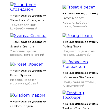
+ комиссия за доставку
+ комиссия за доставку
Fröset Фресет
Strandmon Страндмон
Кресло, дубовый
Табурет для ног,
шпон, беленый
Шифтебу желтый
+ комиссия за доставку
+ комиссия за доставку
Svensta Свэнста
Poäng Поэнг
2-местный диван-
Подушка-сиденье на
кровать, темно-синий
кресло, Шифтебу
желтый
+ комиссия за доставку
+ комиссия за доставку
Fröset Фресет
Lövbacken Лёвбаккен
Кресло, красная
Придиванный столик,
морилка дубовый
классический
шпон
коричневый, 77x39 см
+ комиссия за доставку
+ комиссия за доставку
Gladom Гладом
Tossberg Тоссберг