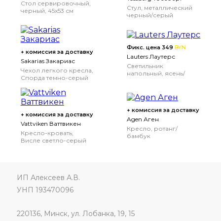
Стол сервировочный,
Стул, металлический
черный, 45x53 см
черный/серый
Фикс. цена 349
BYN
+ комиссия за доставку
Lauters Лаутерс
Sakarias Закариас
Светильник
Чехол легкого кресла,
напольный, ясень/
Спорда темно-серый
белый
+ комиссия за доставку
+ комиссия за доставку
Agen Аген
Vattviken Ваттвикен
Кресло, ротанг/
Кресло-кровать,
бамбук
Висле светло-серый
ИП Алексеев А.В.
УНП 193470096
220136, Минск, ул. Лобанка, 19, 15