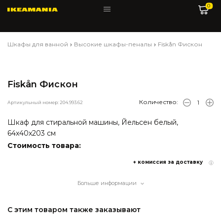
0
Шкафы для ванной
Высокие шкафы-пеналы
Fiskån Фискон
Fiskån Фискон
Количество:
Артикульный номер: 204.993.62
Шкаф для стиральной машины, Йельсен белый,
64x40x203 см
Стоимость товара:
+ комиссия за доставку
Больше информации
С этим товаром также заказывают