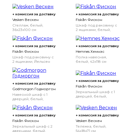
+ комиссия за доставку
+ комиссия за доставку
Vesken Вескен
Fiskån Фискон
Стеллаж, белый,
Шкаф под раковину с
36x23x100 см
2 ящиками, белый,
60x40x60 см
60x40x60
см
+ комиссия за доставку
+ комиссия за доставку
Fiskån Фискон
Hemnes Хемнэс
Шкаф под раковину с
Полка навесная,
2 ящиками, Йельсен
белый, 42x118 см
белый, 60x40x60 см
60x40x60 см
+ комиссия за доставку
+ комиссия за доставку
Fiskån Фискон
Godmorgon Годморгон
Зеркальный шкаф с 1
Навесной шкаф с 1
дверцей, белый,
дверцей, белый,
40x15x75 см
40x14x96 см
+ комиссия за доставку
+ комиссия за доставку
Fiskån Фискон
Vesken Вескен
Зеркальный шкаф с 2
Тележка, белый,
дверцами, белый,
54x18x71 см