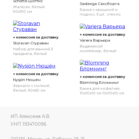
Schottis Шоттис
Saxborga Саксборга
Жалюзи, белый,
Банка с крышкой и
90x190 см
поднос, 5 шт., стекло
пробка
+ комиссия за доставку
+ комиссия за доставку
Variera Варьера
Storavan Стураван
Выдвижной
Набор для ванной,3
контейнер, белый
предмета, белый
+ комиссия за доставку
+ комиссия за доставку
Nysjön Нюшён
Blomning Бломнинг
Зеркало с полкой,
Банка для кофе/чая,
белый, 50x60 см
10x10x10 см
10x10x10 см
ИП Алексеев А.В.
УНП 193470096