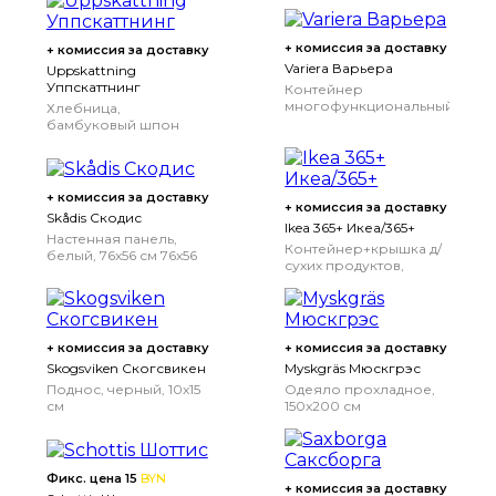
+ комиссия за доставку
+ комиссия за доставку
Variera Варьера
Uppskattning
Уппскаттнинг
Контейнер
многофункциональный,
Хлебница,
белый
бамбуковый шпон
+ комиссия за доставку
+ комиссия за доставку
Skådis Скодис
Ikea 365+ Икеа/365+
Настенная панель,
Контейнер+крышка д/
белый, 76x56 см
76x56
сухих продуктов,
см
прозрачный/белый, 1.3
л
1.3 л
+ комиссия за доставку
+ комиссия за доставку
Skogsviken Скогсвикен
Myskgräs Мюскгрэс
Поднос, черный, 10x15
Одеяло прохладное,
см
150x200 см
Фикс. цена 15
BYN
+ комиссия за доставку