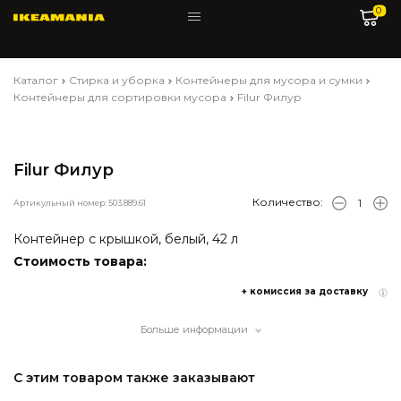
0
Каталог
Стирка и уборка
Контейнеры для мусора и сумки
Контейнеры для сортировки мусора
Filur Филур
Filur Филур
Количество:
Артикульный номер: 503.889.61
Контейнер с крышкой, белый, 42 л
Стоимость товара:
+ комиссия за доставку
Больше информации
С этим товаром также заказывают