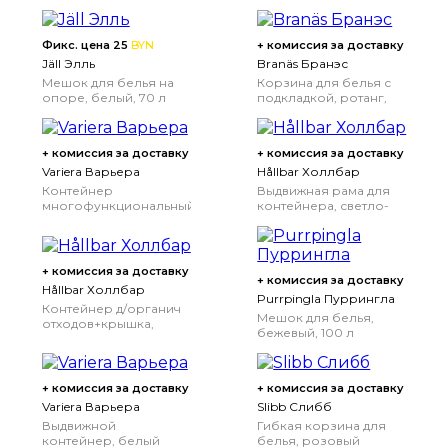
Фикс. цена 25
BYN
+ комиссия за доставку
Jäll Элль
Branäs Бранэс
Мешок для белья на
Корзина для белья с
опоре, белый, 70 л
подкладкой, ротанг,
80 л
+ комиссия за доставку
+ комиссия за доставку
Variera Варьера
Hållbar Холлбар
Контейнер
Выдвижная рама для
многофункциональный,
контейнера, светло-
белый
серый
+ комиссия за доставку
+ комиссия за доставку
Hållbar Холлбар
Purrpingla Пуррингла
Контейнер д/органич
Мешок для белья,
отходов+крышка,
бежевый, 100 л
светло-серый, 10 л
+ комиссия за доставку
+ комиссия за доставку
Variera Варьера
Slibb Слибб
Выдвижной
Гибкая корзина для
контейнер, белый
белья, розовый