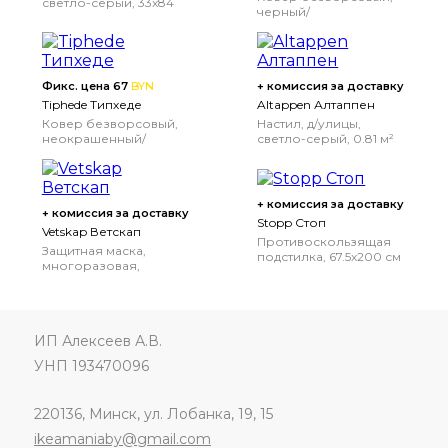
светло-серый, 33x84
черный/
см
неокрашенный,
155x220 см
Фикс. цена 67
BYN
+ комиссия за доставку
Tiphede Типхеде
Altappen Алтаппен
Ковер безворсовый,
Настил, д/улицы,
неокрашенный/
светло-серый, 0.81 м²
черный, 120x180 см
+ комиссия за доставку
+ комиссия за доставку
Stopp Стоп
Vetskap Ветскап
Противоскользящая
Защитная маска,
подстилка, 67.5x200 см
многоразовая,
светло-серый
ИП Алексеев А.В.
УНП 193470096
220136, Минск, ул. Лобанка, 19, 15
ikeamaniaby@gmail.com