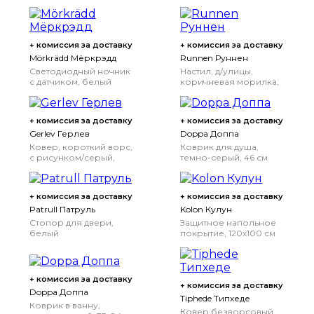
+ комиссия за доставку
+ комиссия за доставку
Mörkrädd Мёркрэдд
Runnen Руннен
Светодиодный ночник
Настил, д/улицы,
с датчиком, белый
коричневая морилка,
0.81 м²
+ комиссия за доставку
+ комиссия за доставку
Gerlev Герлев
Doppa Доппа
Ковер, короткий ворс,
Коврик для душа,
с рисунком/серый,
темно-серый, 46 см
80x125 см
+ комиссия за доставку
+ комиссия за доставку
Patrull Патруль
Kolon Кулун
Стопор для двери,
Защитное напольное
белый
покрытие, 120x100 см
+ комиссия за доставку
+ комиссия за доставку
Doppa Доппа
Tiphede Типхеде
Коврик в ванну,
Ковер безворсовый,