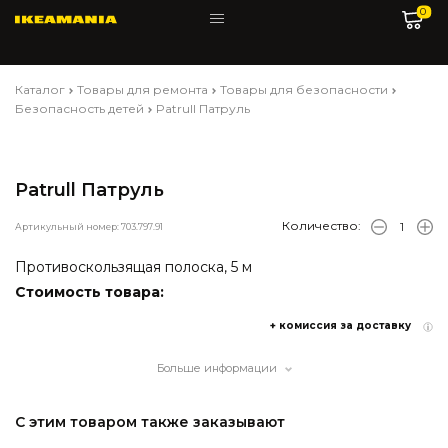
0
Каталог
Товары для ремонта
Товары для безопасности
Безопасность детей
Patrull Патруль
Patrull Патруль
Количество:
Артикульный номер: 703.797.91
Противоскользящая полоска, 5 м
Стоимость товара:
+ комиссия за доставку
Больше информации
С этим товаром также заказывают