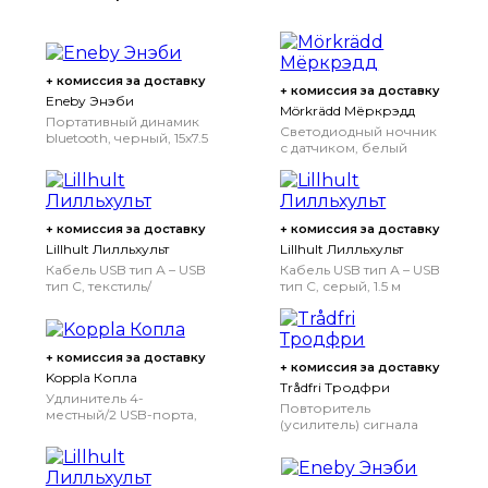
+ комиссия за доставку
+ комиссия за доставку
Eneby Энэби
Mörkrädd Мёркрэдд
Портативный динамик
Светодиодный ночник
bluetooth, черный, 15x7.5
с датчиком, белый
см
+ комиссия за доставку
+ комиссия за доставку
Lillhult Лилльхульт
Lillhult Лилльхульт
Кабель USB тип А – USB
Кабель USB тип А – USB
тип С, текстиль/
тип С, серый, 1.5 м
оранжевый, 1.5 м
+ комиссия за доставку
+ комиссия за доставку
Koppla Копла
Trådfri Тродфри
Удлинитель 4-
Повторитель
местный/2 USB-порта,
(усилитель) сигнала
белый, 3.0 м