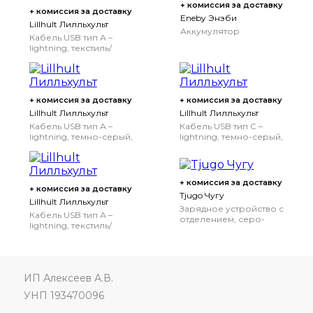
+ комиссия за доставку
+ комиссия за доставку
Eneby Энэби
Lillhult Лилльхульт
Аккумулятор
Кабель USB тип А –
lightning, текстиль/
серо-бирюзовый, 1.50
м
+ комиссия за доставку
+ комиссия за доставку
Lillhult Лилльхульт
Lillhult Лилльхульт
Кабель USB тип А –
Кабель USB тип C –
lightning, темно-серый,
lightning, темно-серый,
1.5 м
1.5 м
+ комиссия за доставку
+ комиссия за доставку
Tjugo Чугу
Lillhult Лилльхульт
Зарядное устройство с
Кабель USB тип А –
отделением, серо-
lightning, текстиль/
зеленый
оранжевый, 1.50 м
ИП Алексеев А.В.
УНП 193470096