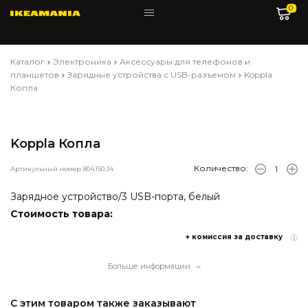
0
Каталог
Электроника
Аксессуары для телефонов и
планшетов
Зарядные устройства с USB-разъемом
Koppla
Копла
Koppla Копла
Количество:
Артикульный номер: 804.150.34
Зарядное устройство/3 USB-порта, белый
Стоимость товара:
+ комиссия за доставку
Больше информации
С этим товаром также заказывают