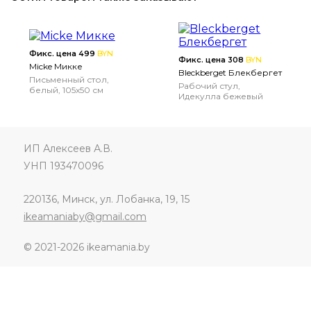
Фикс. цена 499
BYN
Фикс. цена 308
BYN
Micke Микке
Bleckberget Блекбергет
Письменный стол,
Рабочий стул,
белый, 105x50 см
Идекулла бежевый
ИП Алексеев А.В.
УНП 193470096
220136, Минск, ул. Лобанка, 19, 15
ikeamaniaby@gmail.com
© 2021-2026 ikeamania.by