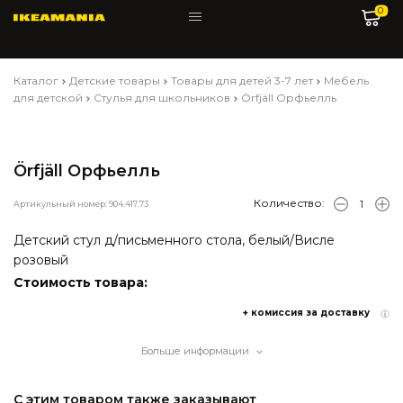
0
Каталог
Детские товары
Товары для детей 3-7 лет
Мебель
для детской
Стулья для школьников
Örfjäll Орфьелль
Örfjäll Орфьелль
Количество:
Артикульный номер: 904.417.73
Детский стул д/письменного стола, белый/Висле
розовый
Стоимость товара:
+ комиссия за доставку
Больше информации
С этим товаром также заказывают