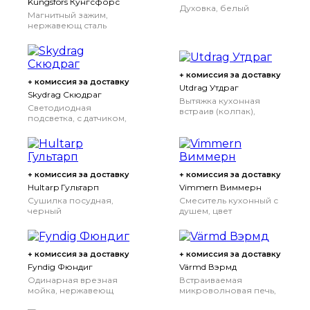
Kungsfors Кунгсфорс
Духовка, белый
Магнитный зажим,
нержавеющ сталь
+ комиссия за доставку
+ комиссия за доставку
Utdrag Утдраг
Skydrag Скюдраг
Вытяжка кухонная
Светодиодная
встраив (колпак),
подсветка, с датчиком,
нержавеющая сталь,
регулируемая яркость
60 см
белый, 80 см
80 см
+ комиссия за доставку
+ комиссия за доставку
Hultarp Гультарп
Vimmern Виммерн
Сушилка посудная,
Смеситель кухонный с
черный
душем, цвет
нержавеющей стали
+ комиссия за доставку
+ комиссия за доставку
Fyndig Фюндиг
Värmd Вэрмд
Одинарная врезная
Встраиваемая
мойка, нержавеющ
микроволновая печь,
сталь, 46x40 см
черный