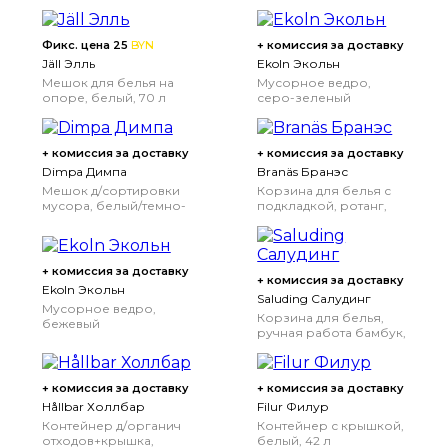
Фикс. цена 25
BYN
+ комиссия за доставку
Jäll Элль
Ekoln Экольн
Мешок для белья на
Мусорное ведро,
опоре, белый, 70 л
серо-зеленый
+ комиссия за доставку
+ комиссия за доставку
Dimpa Димпа
Branäs Бранэс
Мешок д/сортировки
Корзина для белья с
мусора, белый/темно-
подкладкой, ротанг,
серый/светло-серый,
80 л
22x35x45 см/35 л
+ комиссия за доставку
+ комиссия за доставку
Ekoln Экольн
Saluding Салудинг
Мусорное ведро,
Корзина для белья,
бежевый
ручная работа бамбук,
50 л
+ комиссия за доставку
+ комиссия за доставку
Hållbar Холлбар
Filur Филур
Контейнер д/органич
Контейнер с крышкой,
отходов+крышка,
белый, 42 л