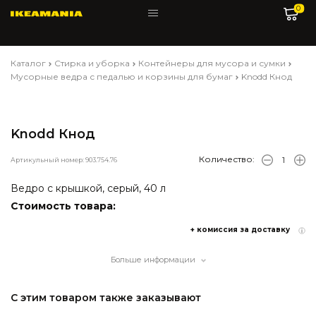
0
Каталог
Стирка и уборка
Контейнеры для мусора и сумки
Мусорные ведра с педалью и корзины для бумаг
Knodd Кнод
Knodd Кнод
Количество:
Артикульный номер: 903.754.76
Ведро с крышкой, серый, 40 л
Стоимость товара:
+ комиссия за доставку
Больше информации
С этим товаром также заказывают