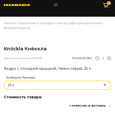
0
Каталог
Хранение и порядок
Аксессуары для хранения
Knöckla Кнёккла
Knöckla Кнёккла
Количество:
Артикульный номер: 505.140.97
Ведро с откидной крышкой, темно-серый, 25 л
Выберите Размеры:
Стоимость товара:
+ комиссия за доставку