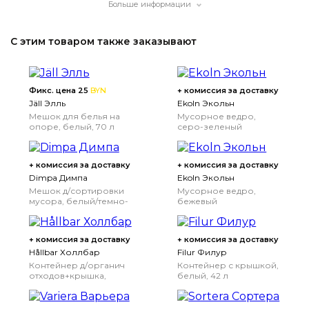
Больше информации
С этим товаром также заказывают
Фикс. цена 25
BYN
+ комиссия за доставку
Jäll Элль
Ekoln Экольн
Мешок для белья на
Мусорное ведро,
опоре, белый, 70 л
серо-зеленый
+ комиссия за доставку
+ комиссия за доставку
Dimpa Димпа
Ekoln Экольн
Мешок д/сортировки
Мусорное ведро,
мусора, белый/темно-
бежевый
серый/светло-серый,
22x35x45 см/35 л
+ комиссия за доставку
+ комиссия за доставку
Hållbar Холлбар
Filur Филур
Контейнер д/органич
Контейнер с крышкой,
отходов+крышка,
белый, 42 л
светло-серый, 10 л